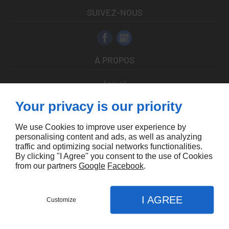
SUIVEZ-NOUS
À PROPOS
Accueil
Contactez-nous
Your privacy is our priority
Mentions légales
Plan du site
We use Cookies to improve user experience by
personalising content and ads, as well as analyzing
traffic and optimizing social networks functionalities.
By clicking "I Agree" you consent to the use of Cookies
from our partners
Google
Facebook
.
Linkeo
I AGREE
Customize
CONTACTEZ-NOUS
MENU
APPEL
PLAN